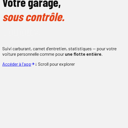
Votre garage,
sous contrôle.
Toujours.
Suivi carburant, carnet d'entretien, statistiques — pour votre
voiture personnelle comme pour
une flotte entière
.
Accéder à l'app
↓ Scroll pour explorer
Fonctionnalités
Tout ce qu'il faut
pour vos véhicules
⛽
Suivi carburant