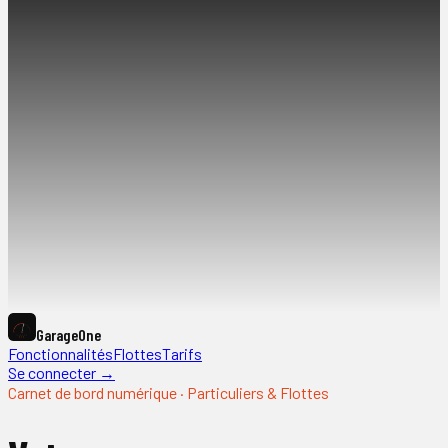
GarageOne
Fonctionnalités
Flottes
Tarifs
Se connecter →
Carnet de bord numérique · Particuliers & Flottes