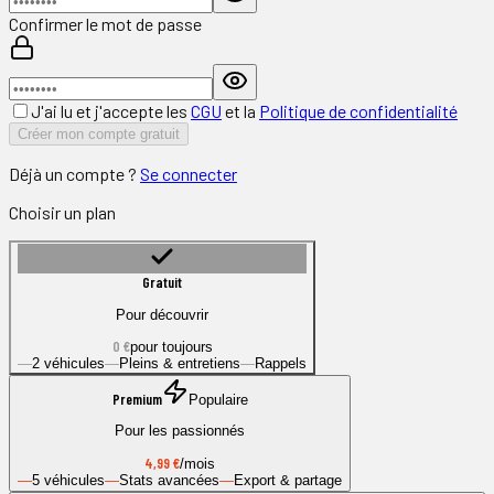
Confirmer le mot de passe
J'ai lu et j'accepte les
CGU
et la
Politique de confidentialité
Créer mon compte gratuit
Déjà un compte ?
Se connecter
Choisir un plan
Gratuit
Pour découvrir
0 €
pour toujours
—
2 véhicules
—
Pleins & entretiens
—
Rappels
Premium
Populaire
Pour les passionnés
4,99 €
/mois
—
5 véhicules
—
Stats avancées
—
Export & partage